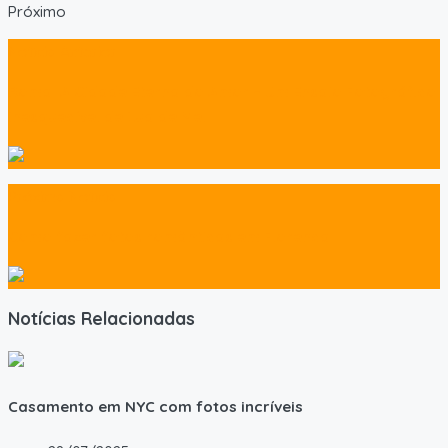
Próximo
Notícia Anterior
Roma: A Cidade Eterna do Amor – Um Ensaio Fotográfico
Inesquecível de Lua de Mel
Próxima Notícia
Como fazer fotos românticas em Florença
Notícias Relacionadas
Casamento em NYC com fotos incríveis