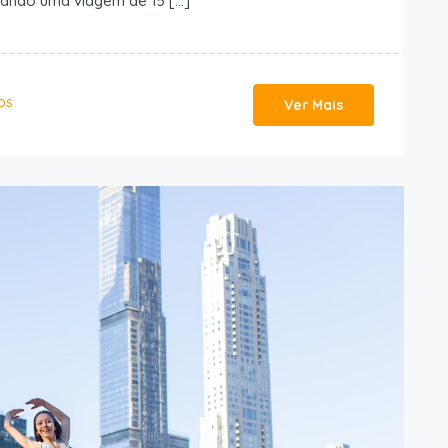
rando uma viagem de 15 […]
os
Ver Mais