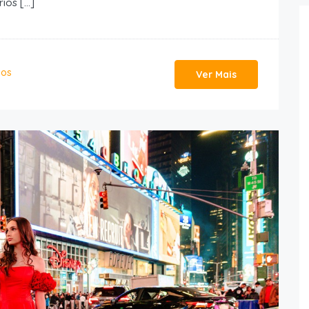
rios […]
nos
Ver Mais