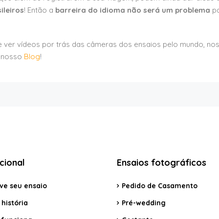
ileiros
! Então a
barreira do idioma não será um problema
pa
 e ver vídeos por trás das câmeras dos ensaios pelo mundo, no
o nosso
Blog
!
ucional
Ensaios fotográficos
ve seu ensaio
Pedido de Casamento
história
Pré-wedding