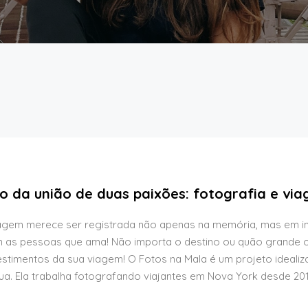
o da união de duas paixões: fotografia e via
iagem merece ser registrada não apenas na memória, mas em im
m as pessoas que ama! Não importa o destino ou quão grande 
stimentos da sua viagem! O Fotos na Mala é um projeto ideali
dua. Ela trabalha fotografando viajantes em Nova York desde 2