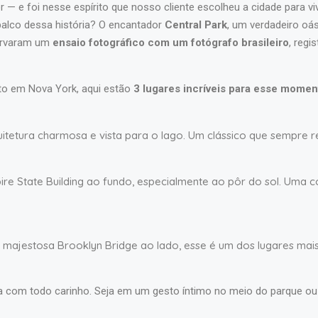
mor — e foi nesse espírito que nosso cliente escolheu a cidade para
 palco dessa história? O encantador
Central Park
, um verdadeiro oá
servaram um
ensaio fotográfico com um fotógrafo brasileiro
, regi
o em Nova York, aqui estão
3 lugares incríveis para esse mome
tetura charmosa e vista para o lago. Um clássico que sempre r
ire State Building ao fundo, especialmente ao pôr do sol. Uma
 majestosa Brooklyn Bridge ao lado, esse é um dos lugares mai
da com todo carinho. Seja em um gesto íntimo no meio do parque ou