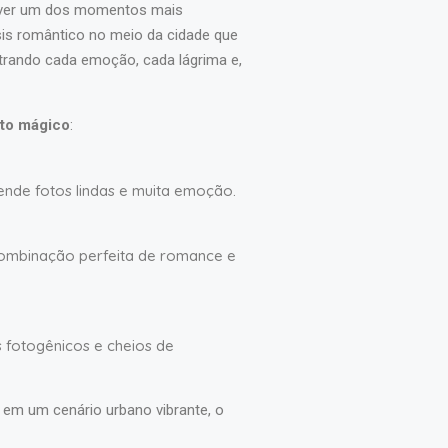
 viver um dos momentos mais
sis romântico no meio da cidade que
strando cada emoção, cada lágrima e,
nto mágico
:
ende fotos lindas e muita emoção.
 combinação perfeita de romance e
s fotogênicos e cheios de
 em um cenário urbano vibrante, o