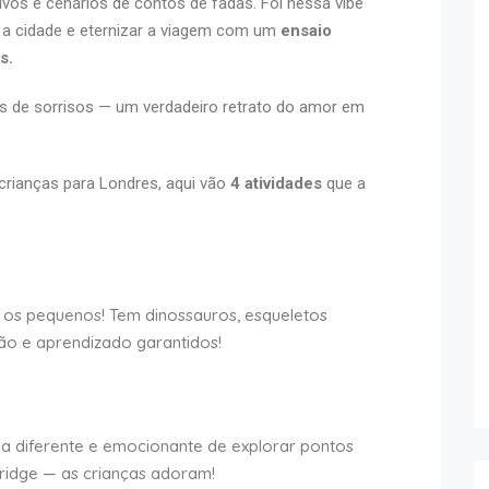
ivos e cenários de contos de fadas. Foi nessa vibe
r a cidade e eternizar a viagem com um
ensaio
s.
as de sorrisos — um verdadeiro retrato do amor em
rianças para Londres, aqui vão
4 atividades
que a
 os pequenos! Tem dinossauros, esqueletos
são e aprendizado garantidos!
a diferente e emocionante de explorar pontos
idge — as crianças adoram!