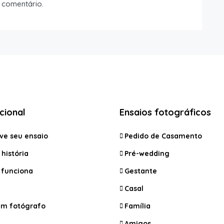
 comentário.
ucional
Ensaios fotográficos
ve seu ensaio
Pedido de Casamento
história
Pré-wedding
funciona
Gestante
Casal
um fotógrafo
Família
Amigos