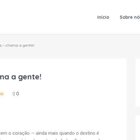
Início
Sobre nó
s – chama a gente!
ma a gente!
ia
0
ecem o coração — ainda mais quando o destino é