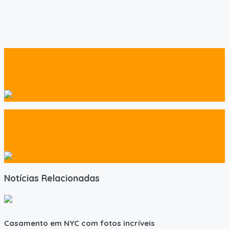
Notícia Anterior
Fotos lindas no outono de NYC
Próxima Notícia
Renovação de votos em Waimanalo no Havaí
Notícias Relacionadas
Casamento em NYC com fotos incríveis