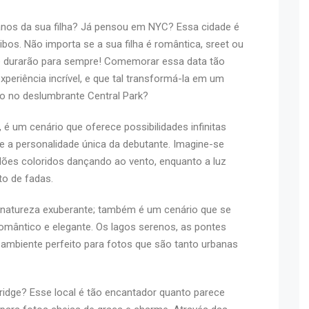
nos da sua filha? Já pensou em NYC? Essa cidade é
ribos. Não importa se a sua filha é romântica, sreet ou
ue durarão para sempre! Comemorar essa data tão
periência incrível, e que tal transformá-la em um
 no deslumbrante Central Park?
 é um cenário que oferece possibilidades infinitas
 e a personalidade única da debutante. Imagine-se
lões coloridos dançando ao vento, enquanto a luz
to de fadas.
 natureza exuberante; também é um cenário que se
ântico e elegante. Os lagos serenos, as pontes
m ambiente perfeito para fotos que são tanto urbanas
Bridge? Esse local é tão encantador quanto parece