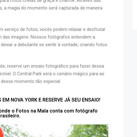
l para fotos cheias de graça e charme. Através das
os, a magia do momento será capturada de maneira
um serviço de fotos, vocês podem relaxar e desfrutar
am das imagens. Nossos fotógrafos entendem a
xar a debutante se sentir à vontade, criando fotos
e, reserve um ensaio fotográfico para fazer dessa
vel. O Central Park será o cenário mágico para as
r desse momento tão especial.
EM NOVA YORK E RESERVE JÁ SEU ENSAIO!
 onde o Fotos na Mala conta com fotógrafo
rasileiro.